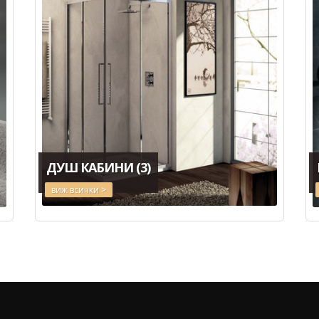
ДУШ КАБИНИ
(3)
виж всички >