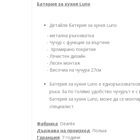
Батерия за кухня Luno
Детайли батерия за хунхя Luno
- метална ръкохватка
- Чучур с функция за въртене
- Хромирано покритие
- Лзчистен дизайн
- Лесен монтаж
- Височиа на чучура 27см
Батерия за кухня Luno е едноръкохватков
ръка. За по голямо удобство чучурът е с 
батерия за кухня Luno, може да се монти
специалист.
Фабрика
: Deante
Държава на произход
: Полша
Гаранция
: 7 години