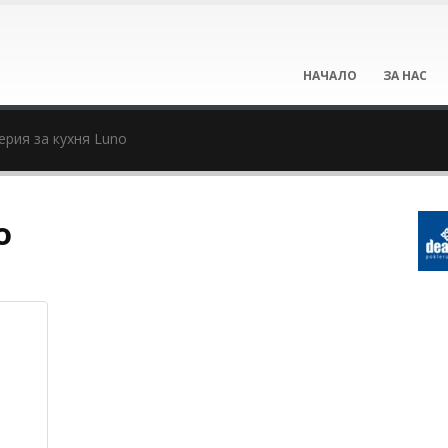
НАЧАЛО
ЗА НАС
ерия за кухня Luno
o