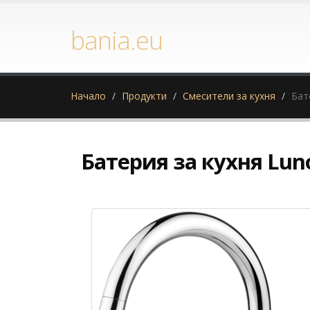
bania.eu
Начало
Продукти
Смесители за кухня
Бат
Батерия за кухня Lun