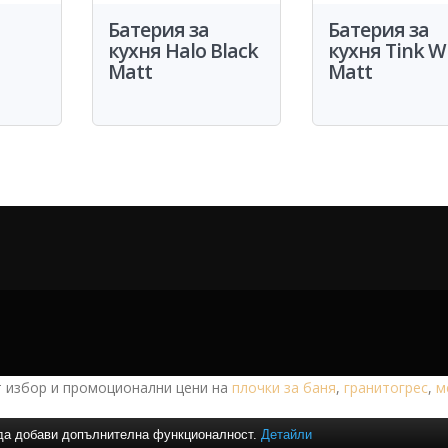
Батерия за
Батерия за
кухня Halo Black
кухня Tink W
Matt
Matt
 избор и промоционални цени на
плочки за баня
,
гранитогрес
,
м
и да добави допълнителна функционалност.
Детайли