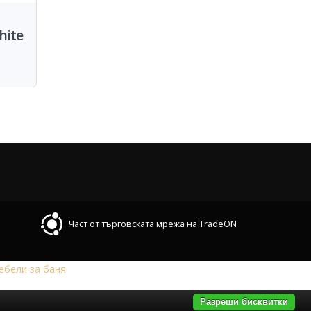
hite
Част от търговската мрежа на TradeON
ебели за баня
Разреши бисквитки