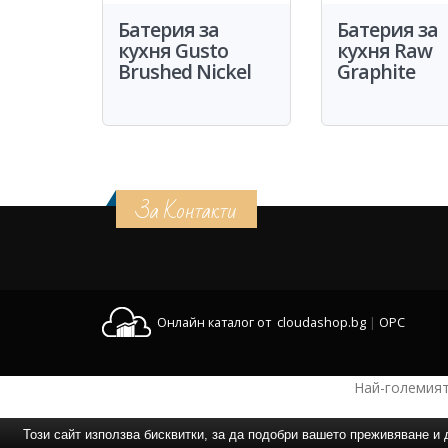
Батерия за
Батерия за
кухня Gusto
кухня Raw
Brushed Nickel
Graphite
За Контакти
Онлайн каталог от cloudashop.bg
|
OPC
Най-големият
Този сайт използва бисквитки, за да подобри вашето преживяване 