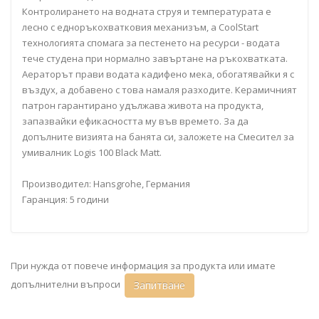
Контролирането на водната струя и температурата е
лесно с едноръкохватковия механизъм, а CoolStart
технологията спомага за пестенето на ресурси - водата
тече студена при нормално завъртане на ръкохватката.
Аераторът прави водата кадифено мека, обогатявайки я с
въздух, а добавено с това намаля разходите. Керамичният
патрон гарантирано удължава живота на продукта,
запазвайки ефикасността му във времето. За да
допълните визията на банята си, заложете на Смесител за
умивалник Logis 100 Black Matt.
Производител: Hansgrohe, Германия
Гаранция: 5 години
При нужда от повече информация за продукта или имате
допълнителни въпроси
Запитване