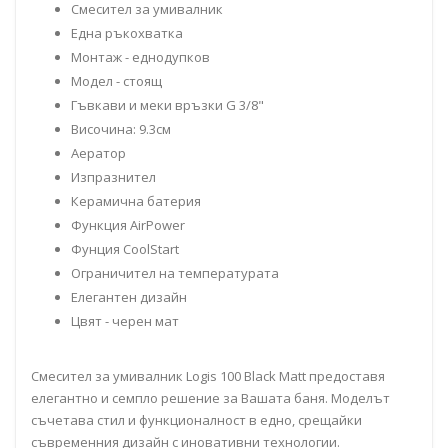
Смесител за умивалник
Една ръкохватка
Монтаж - еднодупков
Модел - стоящ
Гъвкави и меки връзки G 3/8"
Височина: 9.3см
Аератор
Изпразнител
Керамична батерия
Функция AirPower
Фунция CoolStart
Ограничител на температурата
Елегантен дизайн
Цвят - черен мат
Смесител за умивалник Logis 100 Black Matt предоставя
елегантно и семпло решение за Вашата баня. Моделът
съчетава стил и функционалност в едно, срещайки
съвременния дизайн с иновативни технологии.