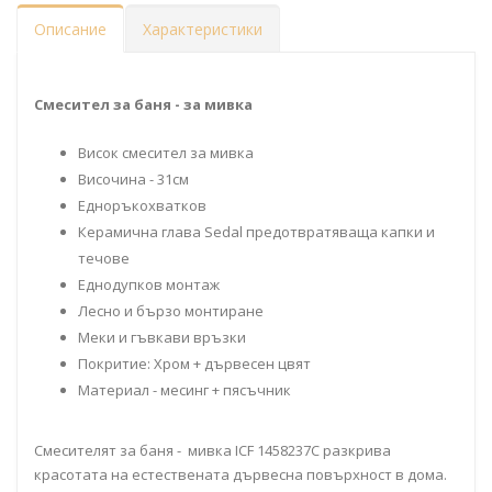
Описание
Характеристики
Смесител за баня - за мивка
Висок смесител за мивка
Височина - 31см
Едноръкохватков
Керамична глава Sedal предотвратяваща капки и
течове
Еднодупков монтаж
Лесно и бързо монтиране
Меки и гъвкави връзки
Покритие: Хром + дървесен цвят
Материал - месинг + пясъчник
Смесителят за баня - мивка ICF 1458237C разкрива
красотата на естествената дървесна повърхност в дома.