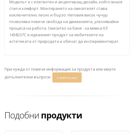
Моделът е с елегантен и акцентиращ дизайн, който внася
стил и комфорт. Монтирането на смесителят става
изключително лесно и бързо. Неговия висок чучур
позволява повече свобода на движенията, улеснявайки
процеса на работа. Смесител за баня - за мивка ICF
1458237C е идеалният продукт за любителите на
естетиката от природата и обичат да експериментират.
При нужда от повече информация за продукта или имате
допълнителни въпроси
Запитване
Подобни
продукти