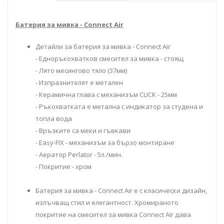
Батерия за мивка - Connect Air
Детайли за батерия за мивка - Connect Air
- Едноръкохватков смесител за мивка - стоящ
- Лято месингово тяло (37мм)
- Изпразнителят е метален
- Керамична глава с механизъм CLICK - 25мм
- Ръкохватката е метална с индикатор за студена и
топла вода
- Връзките са меки и гъвкави
- Easy-FIX - механизъм за бързо монтиране
- Аератор Perlator - 5л./мин.
- Покритие - хром
Батерия за мивка - Connect Air е с класически дизайн,
излъчващ стил и елегантност. Хромираното
покритие на смесител за мивка Connect Air дава