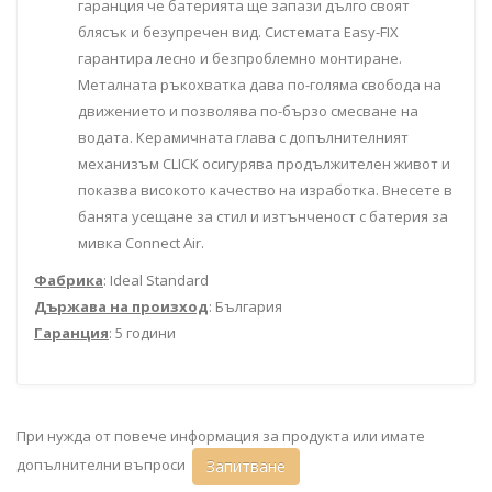
гаранция че батерията ще запази дълго своят
блясък и безупречен вид. Системата Easy-FIX
гарантира лесно и безпроблемно монтиране.
Металната ръкохватка дава по-голяма свобода на
движението и позволява по-бързо смесване на
водата. Керамичната глава с допълнителният
механизъм CLICK осигурява продължителен живот и
показва високото качество на изработка. Внесете в
банята усещане за стил и изтънченост с батерия за
мивка Connect Air.
Фабрика
: Ideal Standard
Държава на произход
: България
Гаранция
: 5 години
При нужда от повече информация за продукта или имате
допълнителни въпроси
Запитване