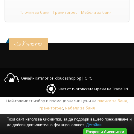
Плочки за баня
Гранитогрес
Мебели за баня
За Контакти
Онлайн каталог от cloudashop.bg
|
OPC
Част от търговската мрежа на TradeON
Най-големият избор и промоционални цени на
плочки за баня
,
гранитогрес
,
мебели за баня
Този сайт използва бисквитки, за да подобри вашето преживяване и
да добави допълнителна функционалност.
Детайли
Разреши бисквитки