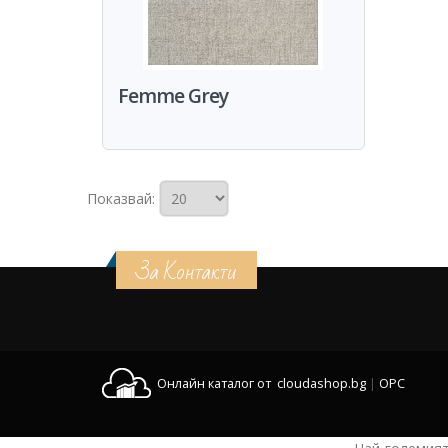
Femme Grey
Показвай:
За Контакти
Онлайн каталог от cloudashop.bg
|
OPC