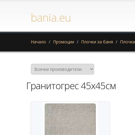
bania.eu
Начало
Промоции
Плочки за баня
Плочки
Гранитогрес 45х45см