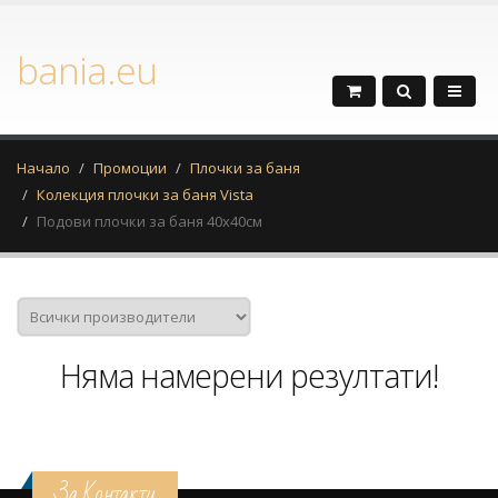
bania.eu
Начало
Промоции
Плочки за баня
Колекция плочки за баня Vista
Подови плочки за баня 40х40см
Няма намерени резултати!
За Контакти