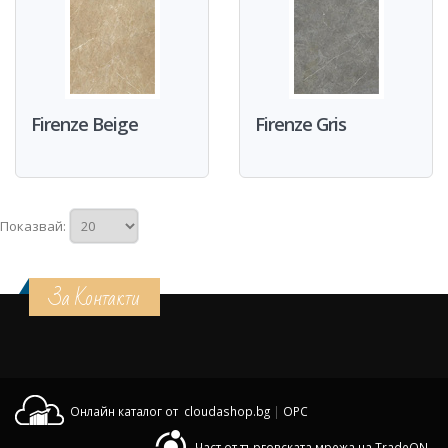
Firenze Beige
Firenze Gris
Показвай:
За Контакти
Онлайн каталог от cloudashop.bg
|
OPC
Част от търговската мрежа на TradeON