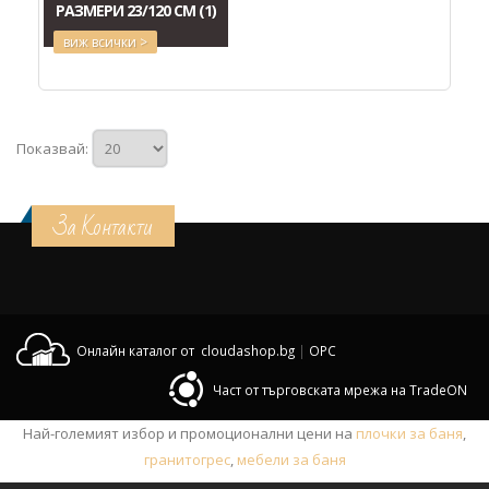
РАЗМЕРИ 23/120 СМ
(1)
виж всички >
Показвай:
За Контакти
Онлайн каталог от cloudashop.bg
|
OPC
Част от търговската мрежа на TradeON
Най-големият избор и промоционални цени на
плочки за баня
,
гранитогрес
,
мебели за баня