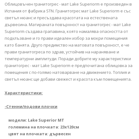
Облицовъчен гранитогрес - мат Lake Superiorm е произведен в
Испания от фабрика STN. Гранитогрес мат Lake Superiorm е със
светъл нюанс и пресъздава красотата на естествената
дървесина. Матираната повърхност на гранитогрес - мат Lake
Superiorm създава грапавина, която намалява опасността от
подхлъзване и го прави идеален избор за мокри помещения
като банята. Друго предимство на матовата повърхност, е че
прави гранитогреса по здрав, устойчив на нараняване и
температурни амплитуди. Поради добрите му характеристики
гранитогрес - мат Lake Superiorm е предпочитана облицовка за
помещения с по-голямо натоварване на движението. Топлия и
светъл нюанс ще добави свежест и красота към помещенията.
Характеристики:
-Стенни/подови плочки
модели: Lake Superior MT
големина на плочката: 23x120см
цвят на плочката: дървесен