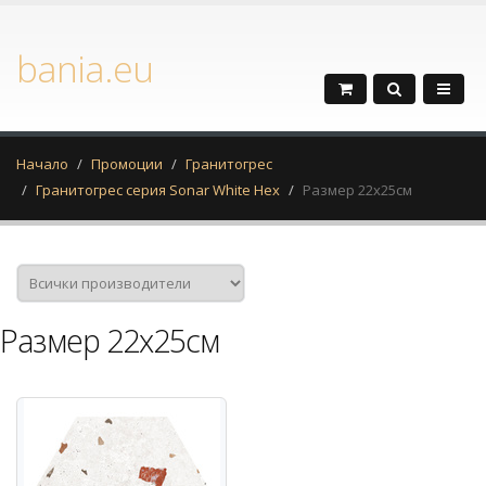
bania.eu
Начало
Промоции
Гранитогрес
Гранитогрес серия Sonar White Hex
Размер 22x25см
Размер 22x25см