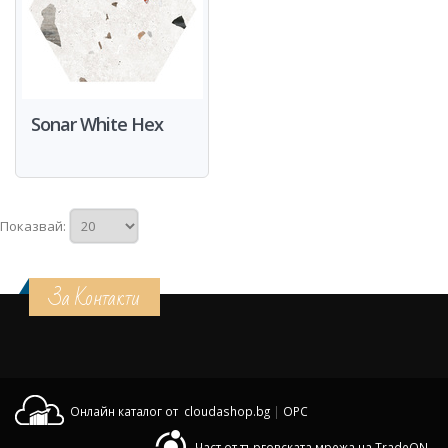
Sonar White Hex
Показвай:
За Контакти
Онлайн каталог от cloudashop.bg
|
OPC
Част от търговската мрежа на TradeON