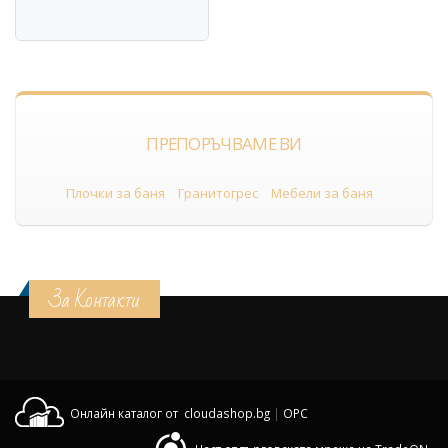
ПРЕПОРЪЧВАМЕ ВИ
Плочки за баня
Гранитогрес
Мебели за баня
За Контакти
Онлайн каталог от cloudashop.bg
|
OPC