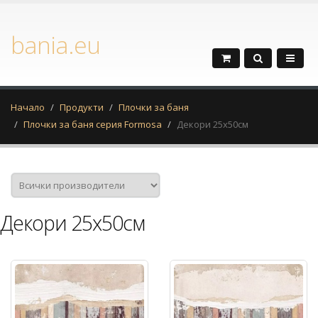
bania.eu
Начало
Продукти
Плочки за баня
Плочки за баня серия Formosa
Декори 25х50см
Декори 25х50см