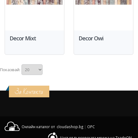
Decor Mixt
Decor Owi
Показвай:
За Контакти
Онлайн каталог от cloudashop.bg
|
OPC
Част от търговската мрежа на TradeON