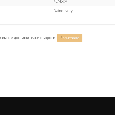
45/45см
Daino Ivory
ли имате допълнителни въпроси
Запитване