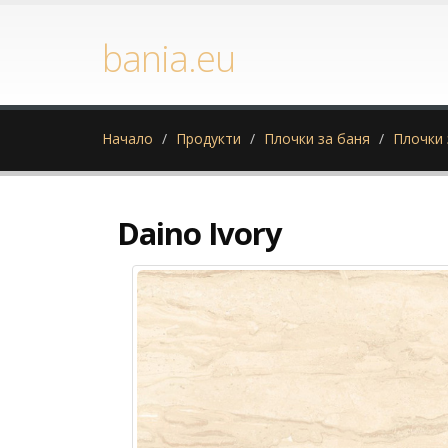
bania.eu
Начало
Продукти
Плочки за баня
Плочки 
Daino Ivory