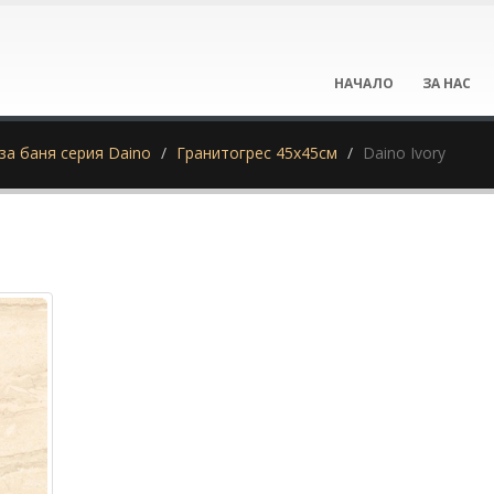
НАЧАЛО
ЗА НАС
за баня серия Daino
Гранитогрес 45х45см
Daino Ivory