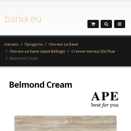
bania.eu
Начало
Продукти
Плочки за баня
Плочки за баня серия Bellagio
Стенни плочки 20x75см
Belmond Cream
Belmond Cream