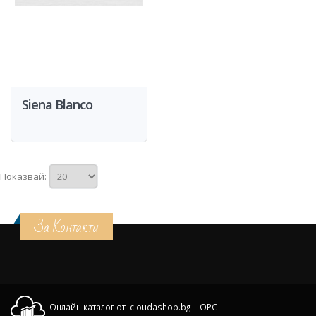
Siena Blanco
Показвай:
За Контакти
Онлайн каталог от cloudashop.bg
|
OPC