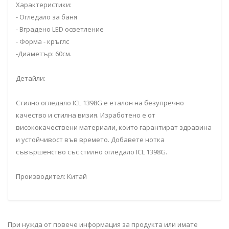
Характеристики:
- Огледало за баня
- Вградено LED осветлениe
- Форма - кръглс
-Диаметър: 60см.
Детайли:
Стилно огледало ICL 1398G е еталон на безупречно
качество и стилна визия. Изработено е от
висококачествени материали, които гарантират здравина
и устойчивост във времето. Добавете нотка
съвършенство със стилно огледало ICL 1398G.
Производител: Китай
При нужда от повече информация за продукта или имате