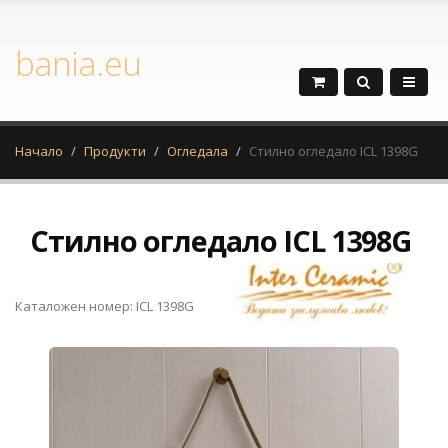
bania.eu
Начало
Продукти
Огледала
Стилно огледало ICL 1398G
Стилно огледало ICL 1398G
Каталожен номер: ICL 1398G