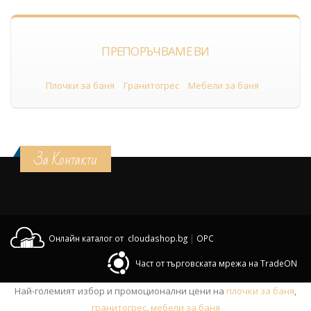
ПРЕПОРЪЧВАМЕ ВИ
Плочки за баня
Гранитогрес
Мебели за баня
За Контакти
Онлайн каталог от cloudashop.bg
|
OPC
Част от търговската мрежа на TradeON
Най-големият избор и промоционални цени на
плочки за баня
,
гранитогрес
,
мебели за баня