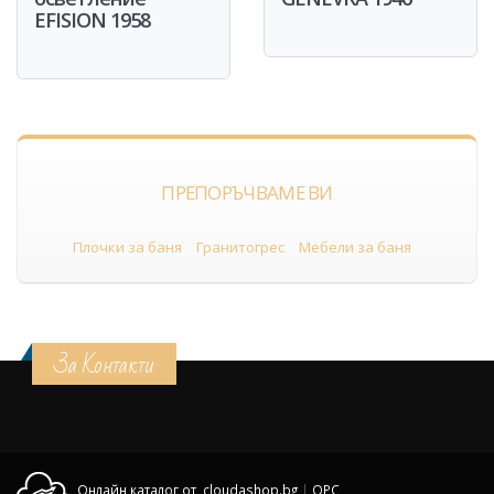
EFISION 1958
ПРЕПОРЪЧВАМЕ ВИ
Плочки за баня
Гранитогрес
Мебели за баня
За Контакти
Онлайн каталог от cloudashop.bg
|
OPC