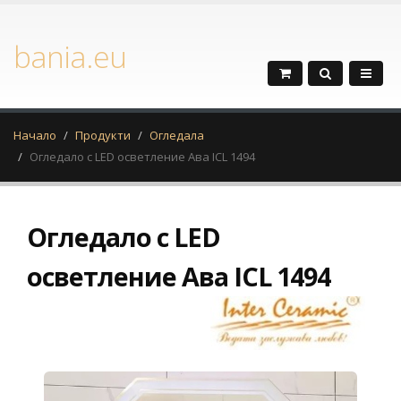
bania.eu
Начало
Продукти
Огледала
Огледало с LED осветление Ава ICL 1494
Огледало с LED
осветление Ава ICL 1494