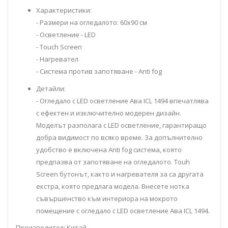
Характеристики:
- Размери на огледалото: 60x90 см
- Осветление - LED
- Touch Screen
- Нагревател
- Система против запотяване - Anti fog
Детайли:
-
Огледало с LED осветление Ава ICL 1494 впечатлява
с ефектен и изключително модерен дизайн
.
Моделът разполага с LED осветление, гарантиращо
добра видимост по всяко време. За допълнително
удобство е включена Anti fog система, която
предпазва от запотяване на огледалото. Touh
Screen бутонът, както и нагревателя за са другата
екстра, която предлага модела. Внесете нотка
съвършенство към интериора на мокрото
помещение с огледало с LED осветление Ава ICL 1494.
Производител: Китай