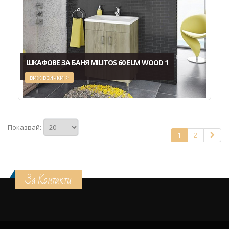
ШКАФОВЕ ЗА БАНЯ MILITOS 60 ELM WOOD 1
виж всички >
Показвай:
1
2
За Контакти