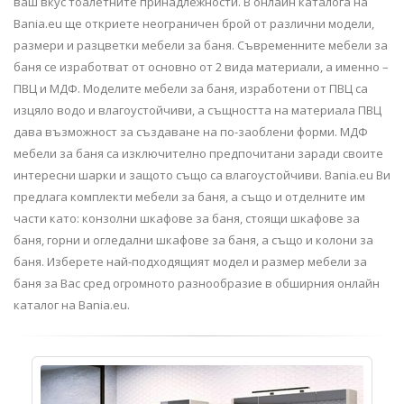
ваш вкус тоалетните принадлежности. В онлайн каталога на
Bania.eu ще откриете неограничен брой от различни модели,
размери и разцветки мебели за баня. Съвременните мебели за
баня се изработват от основно от 2 вида материали, а именно –
ПВЦ и МДФ. Моделите мебели за баня, изработени от ПВЦ са
изцяло водо и влагоустойчиви, а същността на материала ПВЦ
дава възможност за създаване на по-заоблени форми. МДФ
мебели за баня са изключително предпочитани заради своите
интересни шарки и защото също са влагоустойчиви. Bania.eu Ви
предлага комплекти мебели за баня, а също и отделните им
части като: конзолни шкафове за баня, стоящи шкафове за
баня, горни и огледални шкафове за баня, а също и колони за
баня. Изберете най-подходящият модел и размер мебели за
баня за Вас сред огромното разнообразие в обширния онлайн
каталог на Bania.eu.