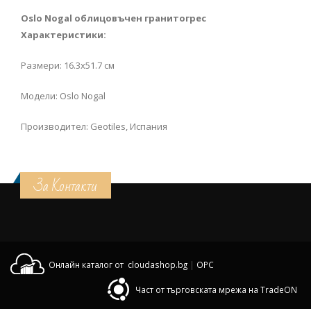
Oslo Nogal o
блицовъчен гранитогрес
Характеристики:
Размери: 16.3х51.7 см
Модели: Oslo Nogal
Производител: Geotiles, Испания
За Контакти
Онлайн каталог от cloudashop.bg
|
OPC
Част от търговската мрежа на TradeON