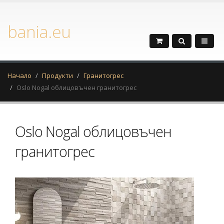
bania.eu
Начало
Продукти
Гранитогрес
Oslo Nogal oблицовъчен гранитогрес
Oslo Nogal oблицовъчен
гранитогрес