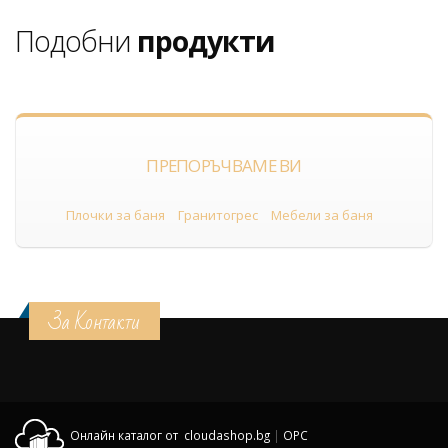
Подобни
продукти
ПРЕПОРЪЧВАМЕ ВИ
Плочки за баня
Гранитогрес
Мебели за баня
За Контакти
Онлайн каталог от cloudashop.bg
|
OPC