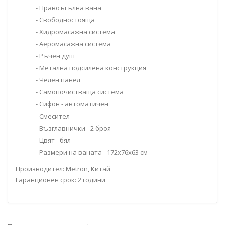
- Правоъгълна вана
- Свободностояща
- Хидромасажна система
- Аеромасажна система
- Ръчен душ
- Метална подсилена конструкция
- Челен панел
- Самопочистваща система
- Сифон - автоматичен
- Смесител
- Възглавнички - 2 броя
- Цвят - бял
- Размери на ваната - 172x76x63 см
Производител: Metron, Китай
Гаранционен срок: 2 години