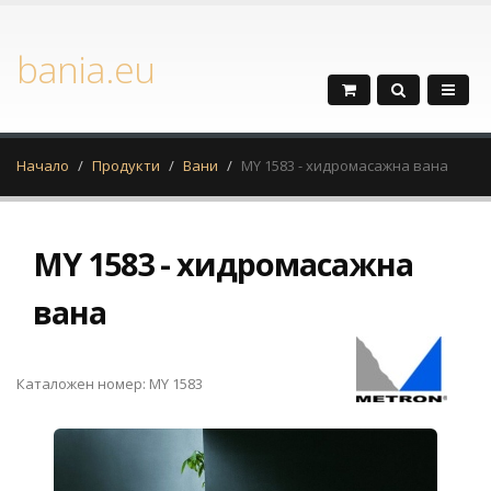
bania.eu
Начало
Продукти
Вани
MY 1583 - хидромасажна вана
MY 1583 - хидромасажна
вана
Каталожен номер: MY 1583