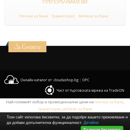
ПРЕПОРЪЧВАМЕ ВИ
Плочки за баня
Гранитогрес
Мебели за баня
За Контакти
Онлайн каталог от cloudashop.bg
|
OPC
Част от търговската мрежа на TradeON
Най-големият избор и промоционални цени на
плочки за баня
,
гранитогрес
,
мебели за баня
Този сайт използва бисквитки, за да подобри вашето преживяване и
да добави допълнителна функционалност.
Детайли
Разреши бисквитки