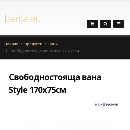
bania.eu
Начало
Продукти
Вани
Свободностояща вана Style 170x75см
Свободностояща вана
Style 170x75см