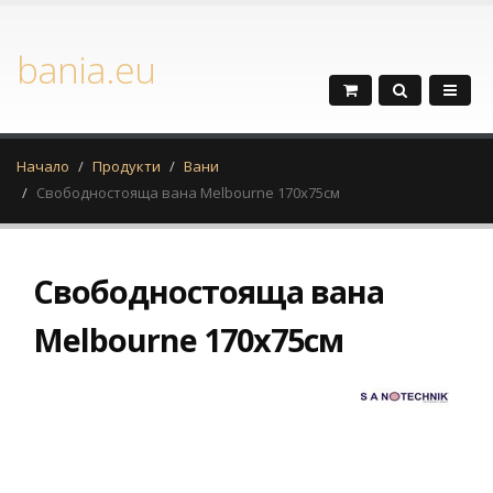
bania.eu
Начало
Продукти
Вани
Свободностояща вана Melbourne 170x75см
Свободностояща вана
Melbourne 170x75см