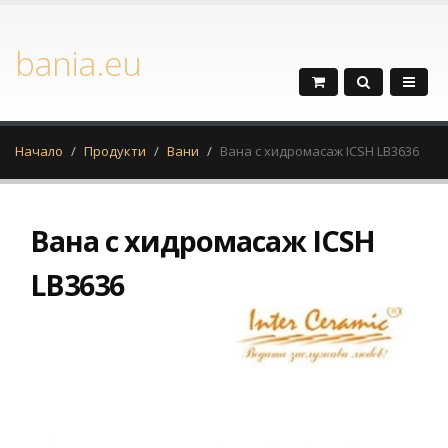
bania.eu
Начало
Продукти
Вани
Вана с хидромасаж ICSH LB3636
Вана с хидромасаж ICSH
LB3636