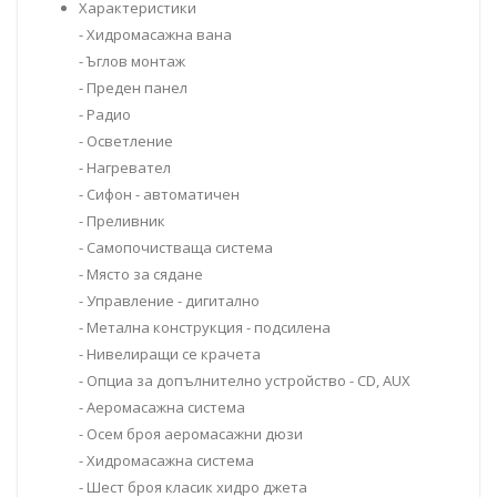
Характеристики
- Хидромасажна вана
- Ъглов монтаж
- Преден панел
- Радио
- Осветление
- Нагревател
- Сифон - автоматичен
- Преливник
- Самопочистваща система
- Място за сядане
- Управление - дигитално
- Метална конструкция - подсилена
- Нивелиращи се крачета
- Опциа за допълнително устройство - CD, AUX
- Аеромасажна система
- Осем броя аеромасажни дюзи
- Хидромасажна система
- Шест броя класик хидро джета