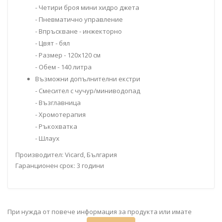
- Четири броя мини хидро джета
- Пневматично управление
- Впръскване - инжекторно
- Цвят - бял
- Размер - 120x120 см
- Обем - 140 литра
Възможни допълнителни екстри
- Смесител с чучур/миниводопад
- Възглавница
- Хромотерапия
- Ръкохватка
- Шлаух
Производител: Vicard, България
Гаранционен срок: 3 години
При нужда от повече информация за продукта или имате