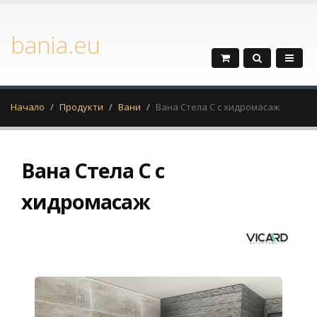
bania.eu
Начало
Продукти
Вани
Вана Стела C с хидромасаж
Вана Стела C с
хидромасаж