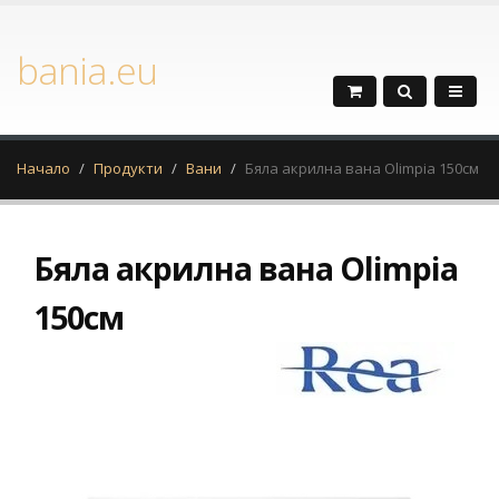
bania.eu
Начало
Продукти
Вани
Бяла акрилна вана Olimpia 150см
Бяла акрилна вана Olimpia
150см