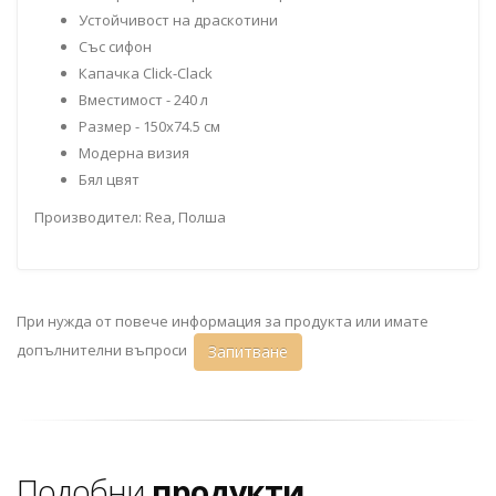
Устойчивост на драскотини
Със сифон
Капачка Click-Clack
Вместимост - 240 л
Размер - 150х74.5 см
Модерна визия
Бял цвят
Производител: Rea, Полша
При нужда от повече информация за продукта или имате
допълнителни въпроси
Запитване
Подобни
продукти