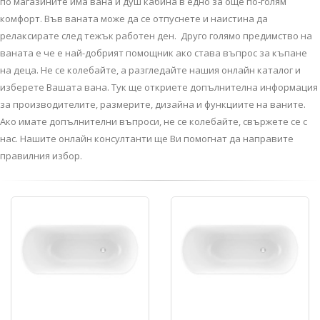
по магазините има вана и душ кабина в едно за още по-голям
комфорт. Във ваната може да се отпуснете и наистина да
релаксирате след тежък работен ден. Друго голямо предимство на
ваната е че е най-добрият помощник ако става въпрос за къпане
на деца. Не се колебайте, а разгледайте нашия онлайн каталог и
изберете Вашата вана. Тук ще откриете допълнителна информация
за производителите, размерите, дизайна и функциите на ваните.
Ако имате допълнителни въпроси, не се колебайте, свържете се с
нас. Нашите онлайн консултанти ще Ви помогнат да направите
правилния избор.