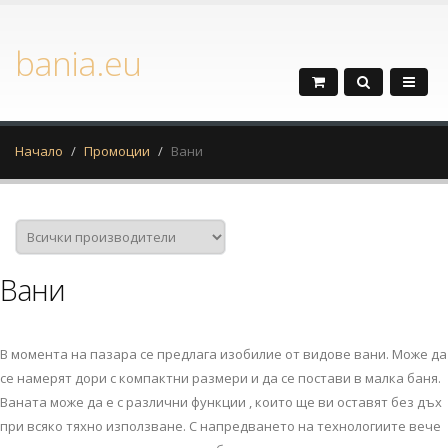
bania.eu
Начало
Промоции
Вани
Вани
В момента на пазара се предлага изобилие от видове вани. Може да
се намерят дори с компактни размери и да се постави в малка баня.
Ваната може да е с различни функции , които ще ви оставят без дъх
при всяко тяхно използване. С напредването на технологиите вече