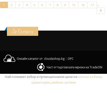
...
1
2
3
4
5
6
7
8
9
15
16
17
За Контакти
Онлайн каталог от cloudashop.bg
|
OPC
Част от търговската мрежа на TradeON
Най-големият избор и промоционални цени на
плочки за баня
,
гранитогрес
,
мебели за баня