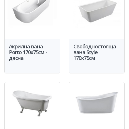
Акрилна вана
Свободностояща
Porto 170x75см -
вана Style
дясна
170x75см