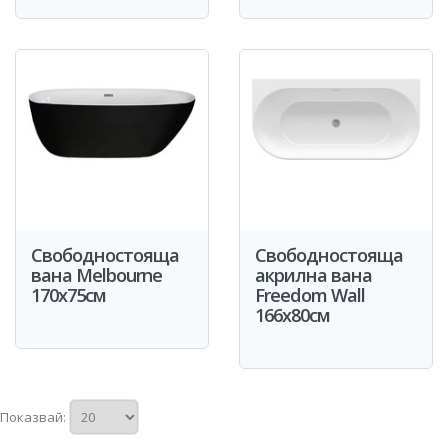
Свободностояща
Свободностояща
вана Melbourne
акрилна вана
170x75см
Freedom Wall
166x80см
Показвай: