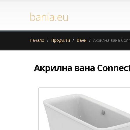
bania.eu
Начало
Продукти
Вани
Акрилна вана Conn
Акрилна вана Connect