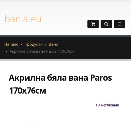
bania.eu
Начало
Продукти
Вани
Акрилна бяла вана Paros 170x76см
Акрилна бяла вана Paros
170x76см