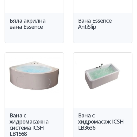
Бяла акрилна
Вана Essence
вана Essence
AntiSlip
Вана с
Вана с
хидромасажна
хидромасаж ICSH
система ICSH
LB3636
LB1568