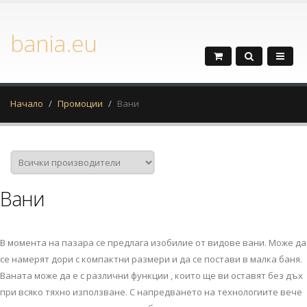
bania.eu
Начало
Промоции
Вани
Вани
В момента на пазара се предлага изобилие от видове вани. Може да
се намерят дори с компактни размери и да се постави в малка баня.
Ваната може да е с различни функции , които ще ви оставят без дъх
при всяко тяхно използване. С напредването на технологиите вече