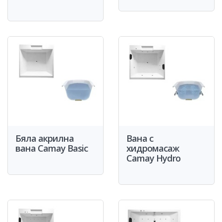
Бяла акрилна
Вана с
вана Camay Basic
хидромасаж
Camay Hydro